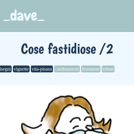
o _dave_
Cose fastidiose /2
isegni
vignette
vita-pisana
cambiamenti
fenomeni
tributi